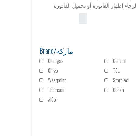
Brand/ماركة
Glemgas
General
Chigo
TCL
Westpoint
StartTec
Thomson
Ocean
AlGor