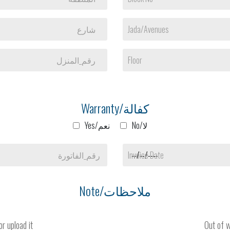
شارع
Jada/Avenues
رقم_المنزل
Floor
Warranty/كفالة
No/لا
Yes/نعم
رقم_الفاتورة
Invoice Date
Note/ملاحظات
r upload it
Out of w