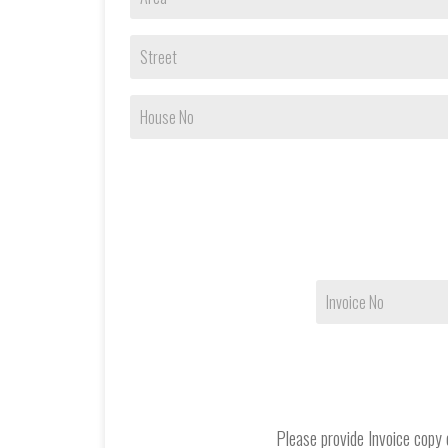
Street
House No
Invoice No
Please provide Invoice copy o